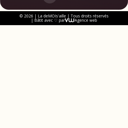
© 2026 | La deMOIs'aille | Tous droits réservés
| Bâtit avec ♡ par
Agence web