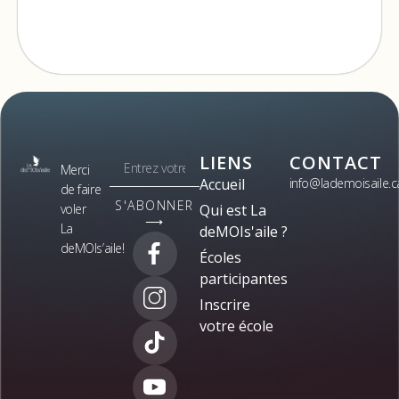
LIENS
CONTACT
Merci
Accueil
info@lademoisaile.c
de faire
S'ABONNER
voler
Qui est La
⟶
La
deMOIs'aile ?
deMOIs’aile!
Écoles
participantes
Inscrire
votre école