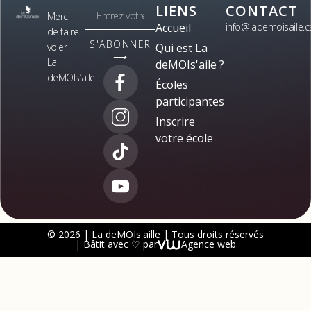
LIENS
CONTACT
Merci
Accueil
info@lademoisaile.c
de faire
S'ABONNER
voler
Qui est La
⟶
La
deMOIs'aile ?
deMOIs’aile!
Écoles
participantes
Inscrire
votre école
© 2026 | La deMOIs'aille | Tous droits réservés
| Bâtit avec ♡ par
Agence web