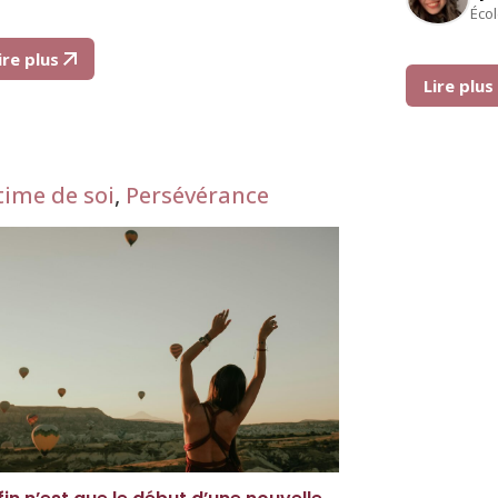
Éco
ire plus
Lire plu
time de soi
,
Persévérance