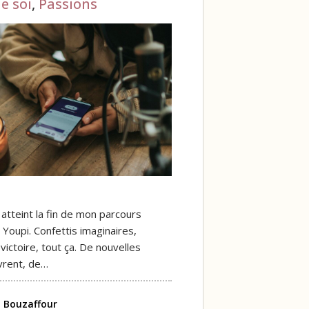
e soi
,
Passions
ai atteint la fin de mon parcours
 Youpi. Confettis imaginaires,
ictoire, tout ça. De nouvelles
vrent, de…
 Bouzaffour