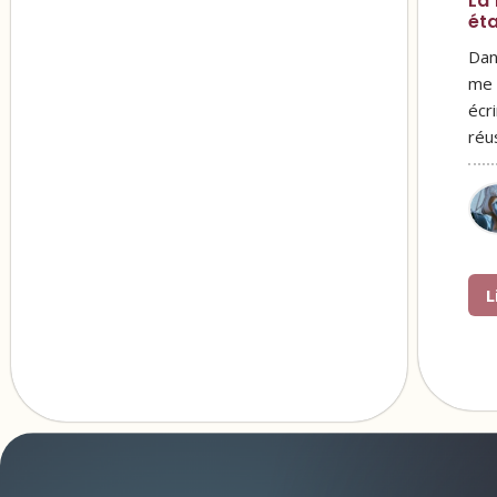
La 
ét
Dan
me 
écr
réu
L