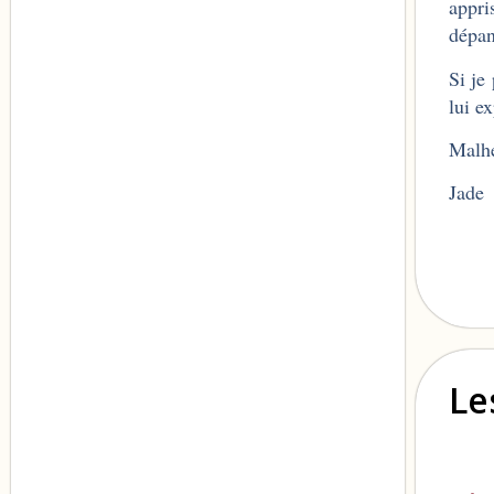
appri
dépa
Si je
lui e
Malhe
Jade
Le