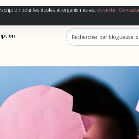
nscription pour les écoles et organismes est
ouverte !
Contact
ription