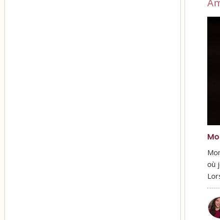
A
Mon
Mon
où 
Lor