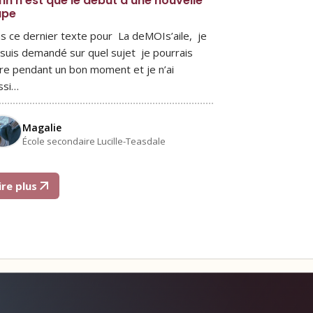
fin n’est que le début d’une nouvelle
ape
s ce dernier texte pour La deMOIs’aile, je
suis demandé sur quel sujet je pourrais
ire pendant un bon moment et je n’ai
ssi…
Magalie
École secondaire Lucille-Teasdale
ire plus