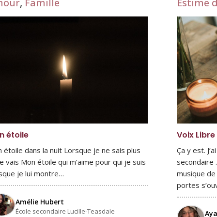
mour
,
Famille
Estime d
 étoile
Voix Libre
 étoile dans la nuit Lorsque je ne sais plus
Ça y est. J’
je vais Mon étoile qui m’aime pour qui je suis
secondaire .
sque je lui montre…
musique de v
portes s’ou
Amélie Hubert
École secondaire Lucille-Teasdale
Aya