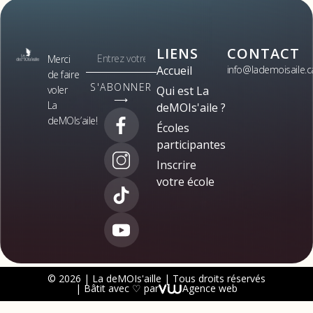
LIENS
CONTACT
Merci
Accueil
info@lademoisaile.c
de faire
S'ABONNER
voler
Qui est La
⟶
La
deMOIs'aile ?
deMOIs’aile!
Écoles
participantes
Inscrire
votre école
© 2026 | La deMOIs'aille | Tous droits réservés
| Bâtit avec ♡ par
Agence web