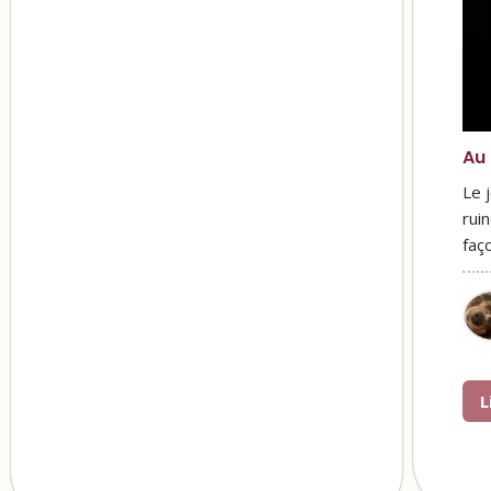
Au 
Le j
rui
faç
L