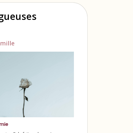
ogueuses
mille
mie