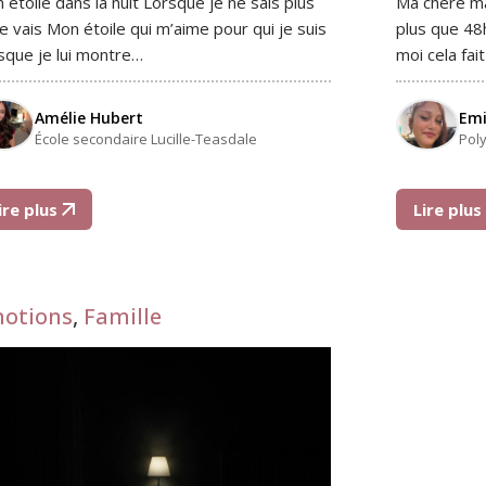
 étoile dans la nuit Lorsque je ne sais plus
Ma chère ma
je vais Mon étoile qui m’aime pour qui je suis
plus que 48
sque je lui montre…
moi cela fai
Amélie Hubert
Emi
École secondaire Lucille-Teasdale
Pol
ire plus
Lire plu
otions
,
Famille