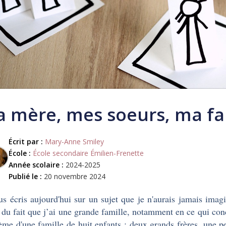
 mère, mes soeurs, ma fa
Écrit par :
Mary-Anne Smiley
École :
École secondaire Émilien-Frenette
Année scolaire :
2024-2025
Publié le :
20 novembre 2024
us écris aujourd'hui sur un sujet que je n'aurais jamais imag
t du fait que j’ai une grande famille, notamment en ce qui con
ième d'une famille de huit enfants : deux grands frères, une pe