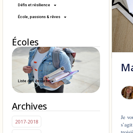
Défis et résilience
École, passions & rêves
Écoles
Ma
Liste des écoles
Archives
Je vo
2017-2018
s’agi
trois