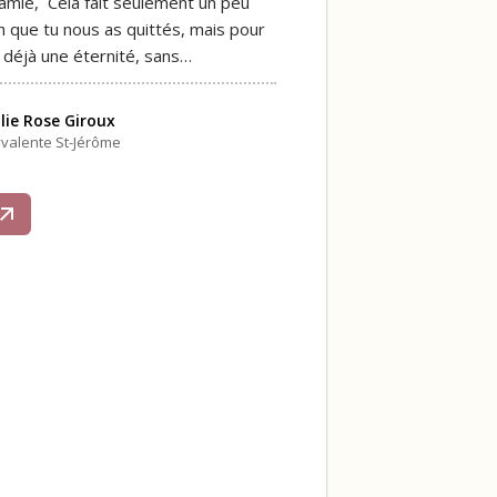
mie, Cela fait seulement un peu
h que tu nous as quittés, mais pour
t déjà une éternité, sans…
lie Rose Giroux
yvalente St-Jérôme
s