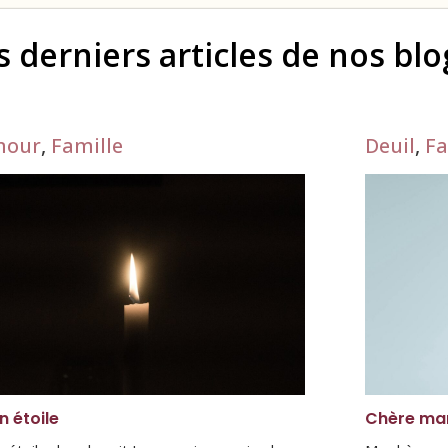
s derniers articles de nos bl
mour
,
Famille
Deuil
,
Fa
 étoile
Chère ma