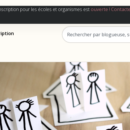
nscription pour les écoles et organismes est
ouverte !
Contact
ription