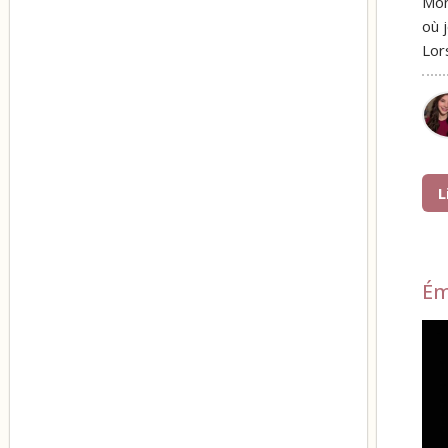
Mon
où 
Lor
L
Ém