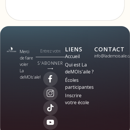
LIENS
CONTACT
Merci
Accueil
info@lademoisaile.c
de faire
S'ABONNER
voler
Qui est La
⟶
La
deMOIs'aile ?
deMOIs’aile!
Écoles
participantes
Inscrire
votre école