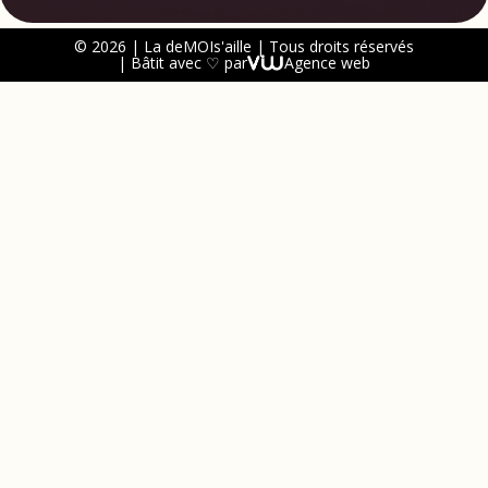
© 2026 | La deMOIs'aille | Tous droits réservés
| Bâtit avec ♡ par
Agence web