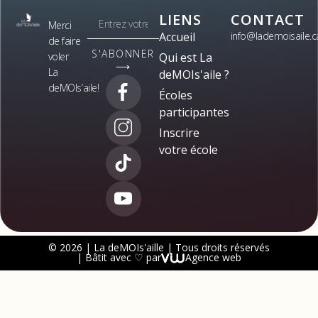
LIENS
CONTACT
Merci
Accueil
info@lademoisaile.c
de faire
S'ABONNER
voler
Qui est La
⟶
La
deMOIs'aile ?
deMOIs’aile!
Écoles
participantes
Inscrire
votre école
© 2026 | La deMOIs'aille | Tous droits réservés
| Bâtit avec ♡ par
Agence web