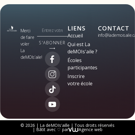
LIENS
CONTACT
Merci
Accueil
info@lademoisaile.c
de faire
S'ABONNER
voler
Qui est La
⟶
La
deMOIs'aile ?
deMOIs’aile!
Écoles
participantes
Inscrire
votre école
© 2026 | La deMOIs'aille | Tous droits réservés
| Bâtit avec ♡ par
Agence web