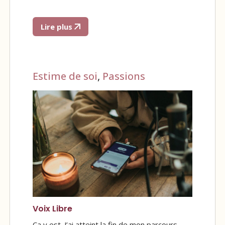
Lire plus
Estime de soi
,
Passions
Voix Libre
Ça y est. J’ai atteint la fin de mon parcours