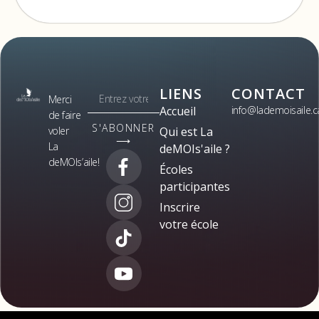
LIENS
CONTACT
Merci
Accueil
info@lademoisaile.c
de faire
S'ABONNER
voler
Qui est La
⟶
La
deMOIs'aile ?
deMOIs’aile!
Écoles
participantes
Inscrire
votre école