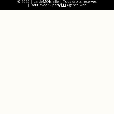
© 2026 | La deMOIs'aille | Tous droits réservés
| Bâtit avec ♡ par
Agence web