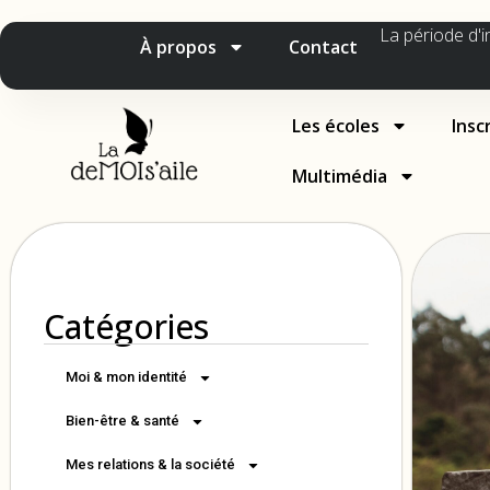
La période d'i
À propos
Contact
Les écoles
Insc
Multimédia
Catégories
Moi & mon identité
Bien-être & santé
Mes relations & la société