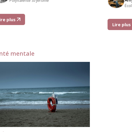
Polyvalente St-Jérôme
Éco
ire plus
Lire plu
nté mentale