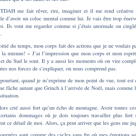
DAH me fait rêver, rire, imaginer et il me rend créative 
cile d’avoir un coloc mental comme lui. Je vais être trop énerv
i. Ils vont me regarder comme si j’étais anormale ou cinglé
.
itié du temps, mon corps fait des actions que je ne voulais p
s la mienne! » J’ai l’impression que mon corps et mon espri
et du Sud le sont. Il y a aussi les moments où on vire comp
utes nos forces de s’expliquer, on nous comprend pas.
pourtant, quand je m’exprime de mon point de vue, tout est 
me fâche autant que Grinch à l’arrivée de Noël, mais comme lu
situation.
alors crié aussi fort qu’un écho de montagne. Avoir toutes c
certains dommages où je dois toujours travailler plus fort
ent ce détail de moi. Alors, ça peut arriver que les gens me jug
ournées sont comme des cycles sans fin où mes émotions son