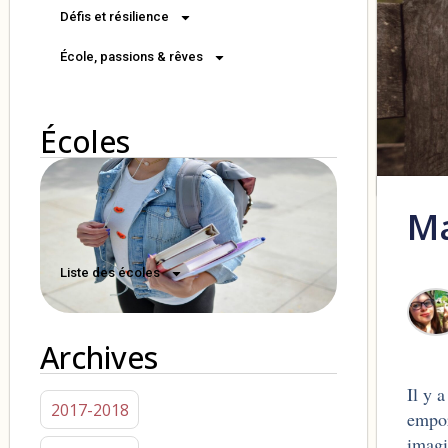
Défis et résilience
École, passions & rêves
Écoles
Ma
Liste des écoles
Archives
Il y 
2017-2018
empor
imagi