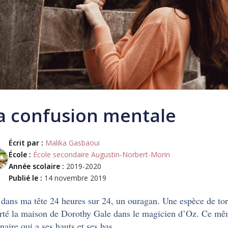
 confusion mentale
Écrit par :
Malika Gasbaoui
École :
École secondaire Augustin-Norbert-Morin
Année scolaire :
2019-2020
Publié le :
14 novembre 2019
a dans ma tête 24 heures sur 24, un ouragan. Une espèce de to
té la maison de Dorothy Gale dans le magicien d’Oz. Ce mê
naire qui a ses hauts et ses bas.