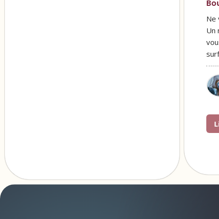
Bo
Ne 
Un 
vou
sur
L