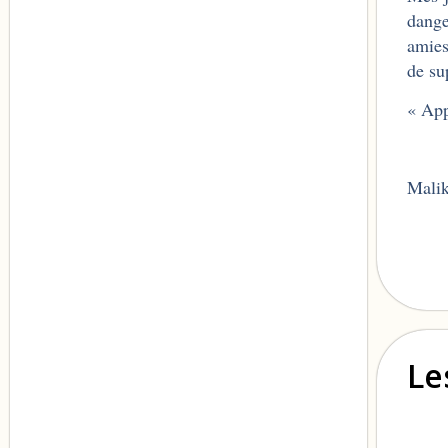
dange
amies
de su
« App
Mali
Le