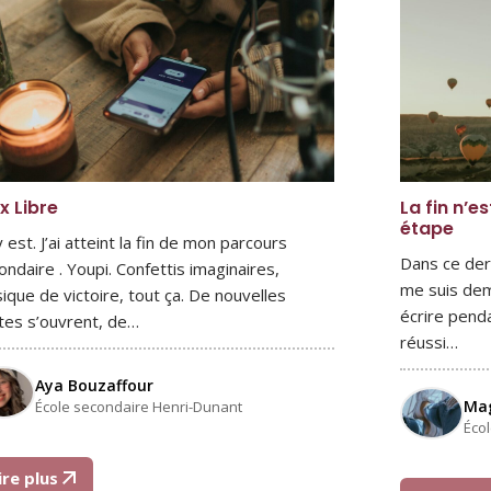
x Libre
La fin n’e
étape
 est. J’ai atteint la fin de mon parcours
Dans ce der
ondaire . Youpi. Confettis imaginaires,
me suis dem
ique de victoire, tout ça. De nouvelles
écrire pend
tes s’ouvrent, de…
réussi…
Aya Bouzaffour
Mag
École secondaire Henri-Dunant
Éco
ire plus