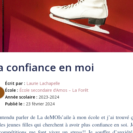
 confiance en moi
Écrit par :
Laurie Lachapelle
École :
École secondaire d’Amos – La Forêt
Année scolaire :
2023-2024
Publié le :
23 février 2024
entendu parler de La deMOIs’aile à mon école et j’ai trouvé ç
les jeunes filles qui cherchent à avoir plus confiance en soi. 
ompétitions me font vivre un stress!! Je souffre d’anxiété