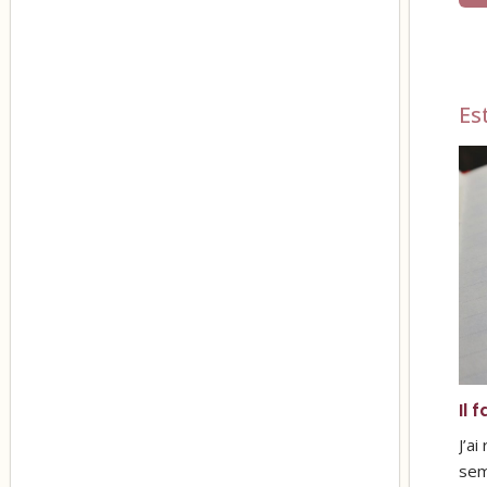
Es
Il 
J’a
sem