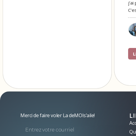
j’ai
C’e
L
L
Merci de faire voler La deMOIs’aile!
Acc
Qui