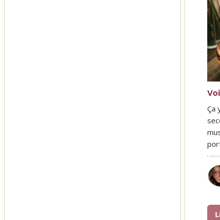
Voi
Ça y
sec
mus
por
L