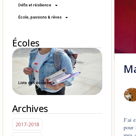
Défis et résilience
École, passions & rêves
Écoles
Ma
Liste des écoles
Archives
J’ai 
2017-2018
pour 
mes c