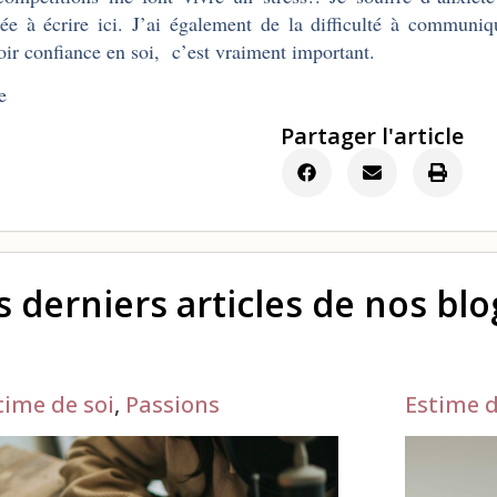
ée à écrire ici. J’ai également de la difficulté à communiq
oir confiance en soi, c’est vraiment important.
e
Partager l'article
s derniers articles de nos bl
time de soi
,
Passions
Estime d