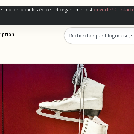
nscription pour les écoles et organismes est
ouverte !
Contact
ription