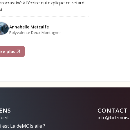
 procrastiné à l’écrire qui explique ce retard.
st…
Annabelle Metcalfe
Polyvalente Deux-Montagnes
ire plus
IENS
CONTACT
ueil
info@lademoisai
 est La deMOIs'aile ?