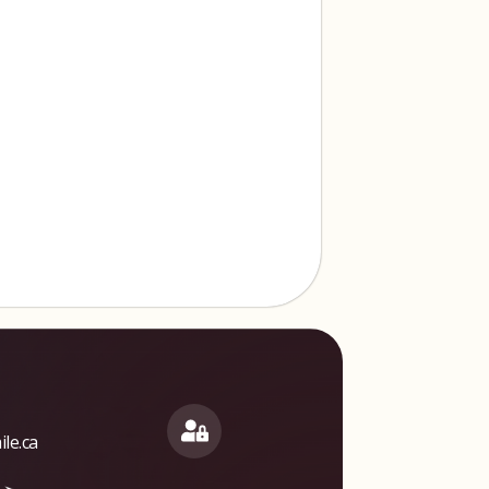
le.ca