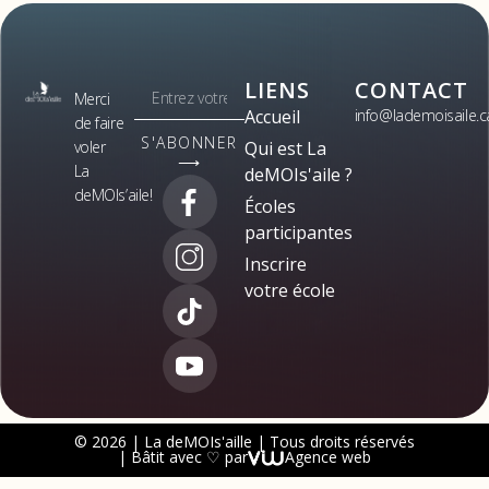
LIENS
CONTACT
Merci
Accueil
info@lademoisaile.c
de faire
S'ABONNER
voler
Qui est La
⟶
La
deMOIs'aile ?
deMOIs’aile!
Écoles
participantes
Inscrire
votre école
© 2026 | La deMOIs'aille | Tous droits réservés
| Bâtit avec ♡ par
Agence web