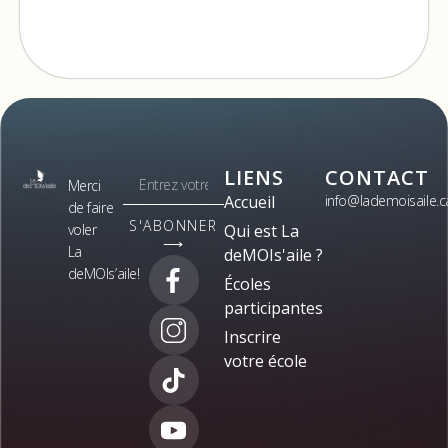
LIENS
CONTACT
Merci
Accueil
info@lademoisaile.c
de faire
S'ABONNER
voler
Qui est La
⟶
La
deMOIs'aile ?
deMOIs’aile!
Écoles
participantes
Inscrire
votre école