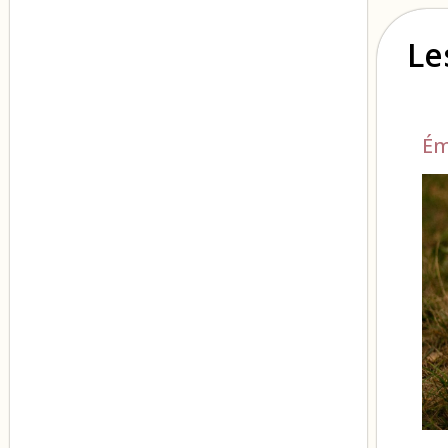
Le
Ém