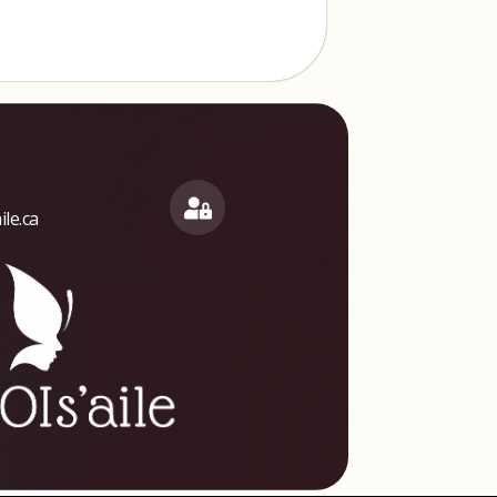
le.ca