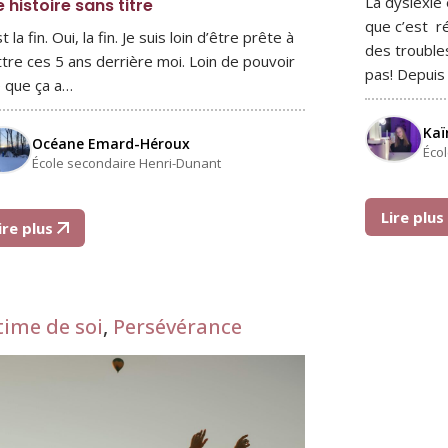
La dyslexie
 histoire sans titre
que c’est r
t la fin. Oui, la fin. Je suis loin d’être prête à
des troubles
tre ces 5 ans derrière moi. Loin de pouvoir
pas! Depuis
e que ça a…
Kaï
Océane Emard-Héroux
Éco
École secondaire Henri-Dunant
Lire plu
ire plus
time de soi
,
Persévérance