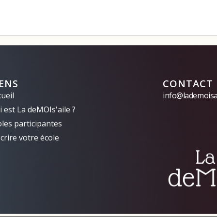
IENS
CONTACT
ueil
info@lademoisai
 est La deMOIs'aile ?
oles participantes
crire votre école