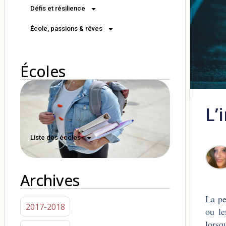
Défis et résilience
École, passions & rêves
Écoles
L’
Liste des écoles
Archives
La pe
2017-2018
ou le
lorsq