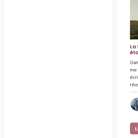
La 
ét
Dan
me 
écr
réu
L