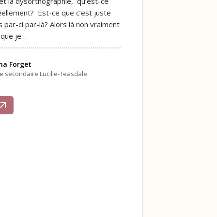
 et la dysorthographie, qu’est-ce
éellement? Est-ce que c’est juste
 par-ci par-là? Alors là non vraiment
 que je…
na Forget
le secondaire Lucille-Teasdale
s