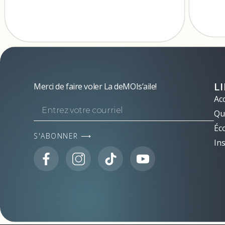
L
Merci de faire voler La deMOIs’aile!
Acc
Qui
Éc
S'ABONNER ⟶
Ins