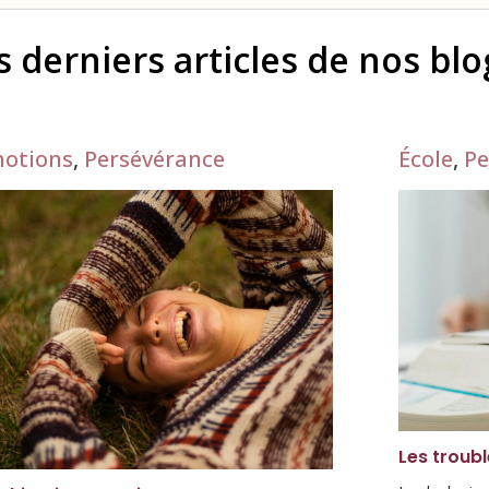
s derniers articles de nos bl
otions
,
Persévérance
École
,
Pe
Les troub