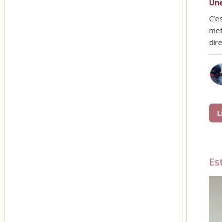
Une
C’es
met
dir
L
Es