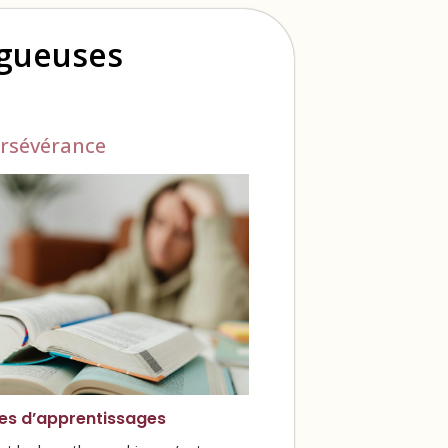
ogueuses
rsévérance
les d’apprentissages