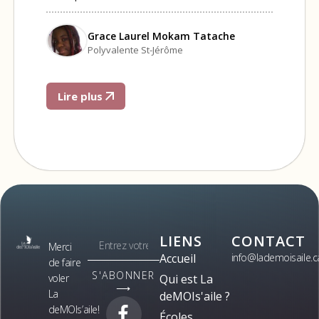
Grace Laurel Mokam Tatache
Polyvalente St-Jérôme
Lire plus
LIENS
CONTACT
Merci
Accueil
info@lademoisaile.c
de faire
S'ABONNER
voler
Qui est La
⟶
La
deMOIs'aile ?
deMOIs’aile!
Écoles