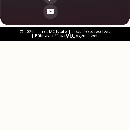
© 2026 | La deMOIs'aille | Tous droits réservés
| Bâtit avec ♡ par
Agence web