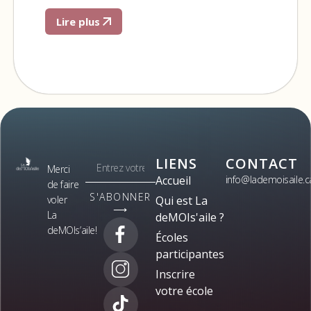
Lire plus
LIENS
CONTACT
Merci
Accueil
info@lademoisaile.c
de faire
S'ABONNER
voler
Qui est La
⟶
La
deMOIs'aile ?
deMOIs’aile!
Écoles
participantes
Inscrire
votre école