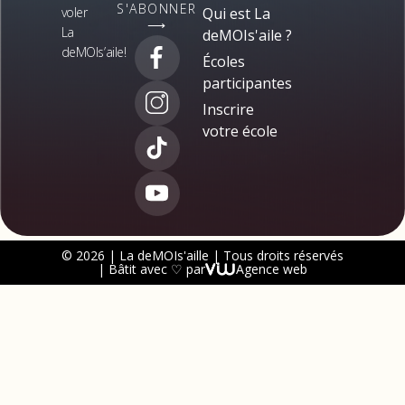
S'ABONNER
voler
Qui est La
⟶
La
deMOIs'aile ?
deMOIs’aile!
Écoles
participantes
Inscrire
votre école
© 2026 | La deMOIs'aille | Tous droits réservés
| Bâtit avec ♡ par
Agence web