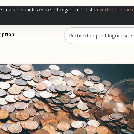
nscription pour les écoles et organismes est
ouverte !
Contact
ription