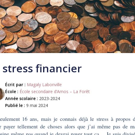
 stress financier
Écrit par :
Magaly Labonville
École :
École secondaire d’Amos – La Forêt
Année scolaire :
2023-2024
Publié le :
9 mai 2024
seulement 16 ans, mais je connais déjà le stress à propos 
r payer tellement de choses alors que j’ai même pas de ma
gine même pas quand je devrai payer tout ça… Je suis divis