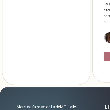
J’a
éta
cet
con
L
L
Merci de faire voler La deMOIs’aile!