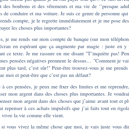
t des bonbons et des vêtements et ma vie de ‘’presque adul
s de conduire et ma voiture. Je suis ce genre de personne qui 
rends compte, je le regrette immédiatement et je me pose des
payer les choses plus importantes?
is, je me rends sur mon compte de banque (sur mon téléphone
cran en espérant que ça augmente par magie : juste en y 
ant ce texte. Je me rassure en me disant "T’inquiète pas! Pen
mes pensées négatives prennent le dessus… "Comment je vais 
ent plus tard, c’est sûr!" Peut-être trouvez-vous je me prends 
que moi et peut-être que c’est pas un défaut?
 à ces pensées, je peux me fixer des limites et me reprendre,
ser mon argent dans des choses plus importantes. Je voudrai
penser mon argent dans des choses que j’aime avant tout et plu
ai repenser à ces achats impulsifs que j’ai faits tout en rigo
t vivre la vie comme elle vient.
 si vous vivez la même chose que moi, je vais juste vous dir