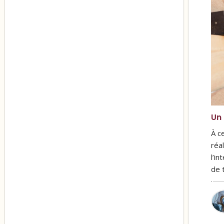
Un 
À c
réa
l’i
de 