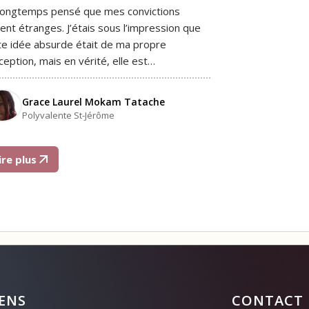
i longtemps pensé que mes convictions
ient étranges. J’étais sous l’impression que
te idée absurde était de ma propre
ception, mais en vérité, elle est…
Grace Laurel Mokam Tatache
Polyvalente St-Jérôme
ire plus
IENS
CONTACT