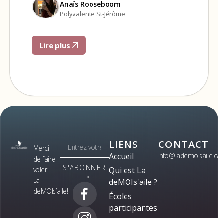
Anaïs Rooseboom
Polyvalente St-Jérôme
Lire plus
LIENS
CONTACT
Merci
Accueil
info@lademoisaile.c
de faire
S'ABONNER
voler
Qui est La
⟶
La
deMOIs'aile ?
deMOIs’aile!
Écoles
participantes