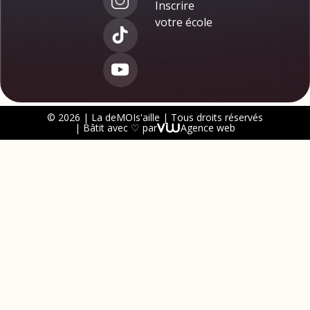
Inscrire
votre école
© 2026 | La deMOIs'aille | Tous droits réservés
| Bâtit avec ♡ par
Agence web