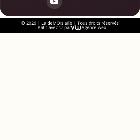
© 2026 | La deMOIs'aille | Tous droits réservés
| Bâtit avec ♡ par
Agence web