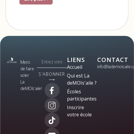
LIENS
CONTACT
Merci
Accueil
info@lademoisaile.c
de faire
S'ABONNER
voler
Qui est La
⟶
La
deMOIs'aile ?
deMOIs’aile!
Écoles
participantes
Inscrire
votre école