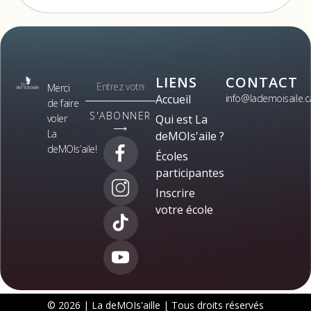
LIENS
CONTACT
Merci
Accueil
info@lademoisaile.c
de faire
S'ABONNER
voler
Qui est La
⟶
La
deMOIs'aile ?
deMOIs’aile!
Écoles
participantes
Inscrire
votre école
© 2026 | La deMOIs'aille | Tous droits réservés