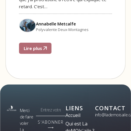
retard. C’est…
Annabelle Metcalfe
Polyvalente Deux-Montagnes
Lire plus
LIENS
CONTACT
Merci
Accueil
info@lademoisaile.c
de faire
S'ABONNER
voler
Qui est La
⟶
La
deMOIs'aile ?