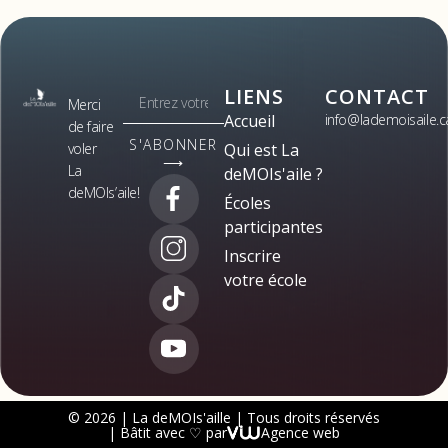
LIENS
CONTACT
Merci
Accueil
info@lademoisaile.c
de faire
S'ABONNER
voler
Qui est La
⟶
La
deMOIs'aile ?
deMOIs’aile!
Écoles
participantes
Inscrire
votre école
© 2026 | La deMOIs'aille | Tous droits réservés
| Bâtit avec ♡ par
Agence web