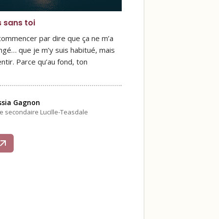
s sans toi
 commencer par dire que ça ne m’a
ngé… que je m’y suis habitué, mais
ntir. Parce qu’au fond, ton
ssia Gagnon
le secondaire Lucille-Teasdale
s