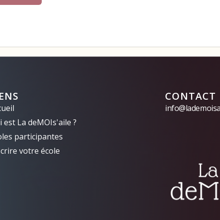
IENS
CONTACT
ueil
info@lademoisai
 est La deMOIs'aile ?
oles participantes
crire votre école