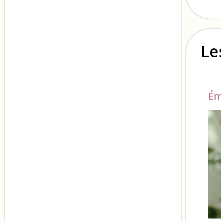
Le
Ém