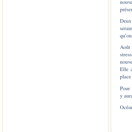
nouve
prés
Deux 
serai
qu’on
Août 
stres
nouve
Elle 
place
Pour 
y aur
Océa