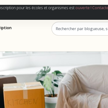
nscription pour les écoles et organismes est
ouverte !
Contact
ription