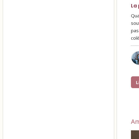
La 
Qua
sou
pas
col
L
A