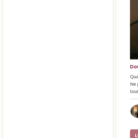
Do
Qua
Ne 
tou
L