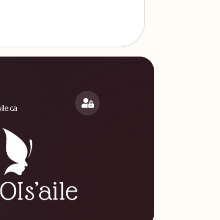
le.ca