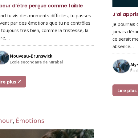
peur d’être perçue comme faible
J’ai appri
nd tu vis des moments difficiles, tu passes
vent par des émotions que tu ne contrôles
Je pourrais
 toujours très bien, comme la tristesse, la
jamais déra
ère,…
ce serait me
absence…
Nouveau-Brunswick
École secondaire de Mirabel
Aly
Éco
ire plus
Lire plu
mour
,
Émotions