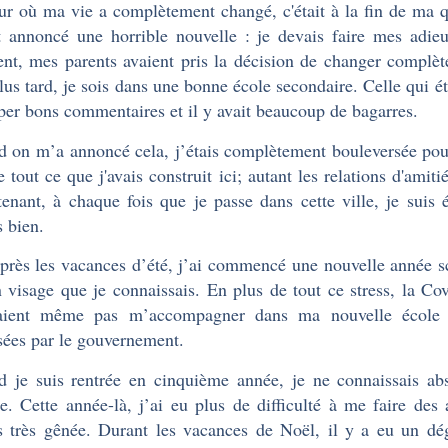
ur où ma vie a complètement changé, c'était à la fin de ma 
 annoncé une horrible nouvelle : je devais faire mes adi
t, mes parents avaient pris la décision de changer complèt
lus tard, je sois dans une bonne école secondaire. Celle qui étai
per bons commentaires et il y avait beaucoup de bagarres.
 on m’a annoncé cela, j’étais complètement bouleversée pour 
e tout ce que j'avais construit ici; autant les relations d'amiti
enant, à chaque fois que je passe dans cette ville, je sui
s bien.
près les vacances d’été, j’ai commencé une nouvelle année s
 visage que je connaissais. En plus de tout ce stress, la Cov
aient même pas m’accompagner dans ma nouvelle école à c
ées par le gouvernement.
 je suis rentrée en cinquième année, je ne connaissais a
le. Cette année-là, j’ai eu plus de difficulté à me faire des
is très gênée. Durant les vacances de Noël, il y a eu un dé