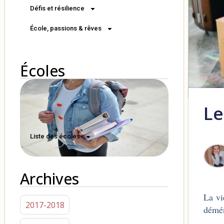
Défis et résilience
École, passions & rêves
Écoles
Le
Liste des écoles
Archives
La vi
2017-2018
démén