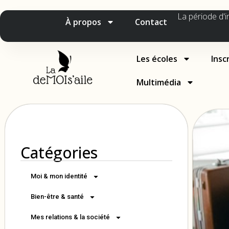
La période d'i
À propos
Contact
Les écoles
Insc
Multimédia
Catégories
Moi & mon identité
Bien-être & santé
Mes relations & la société