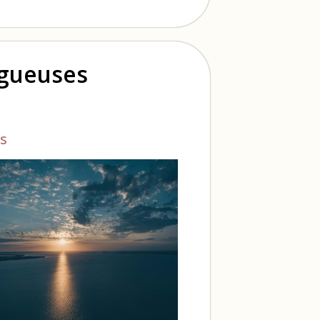
ogueuses
s