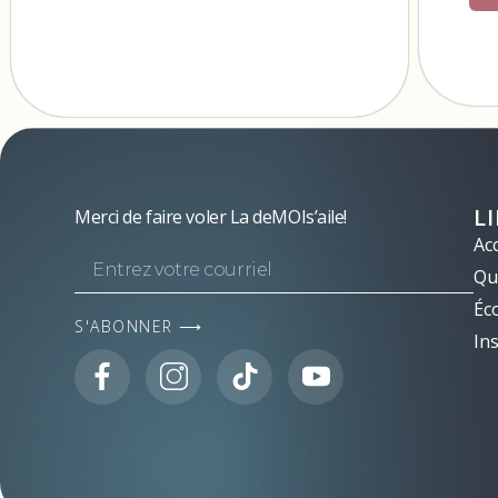
L
Merci de faire voler La deMOIs’aile!
Acc
Qui
Éc
S'ABONNER ⟶
Ins