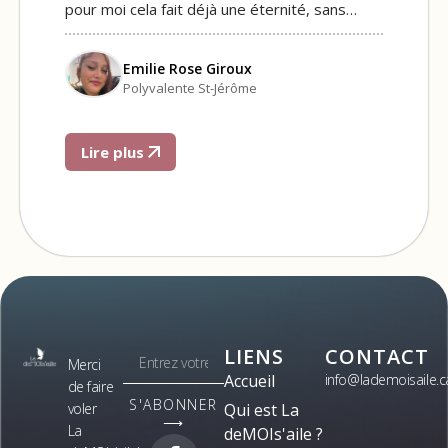
pour moi cela fait déjà une éternité, sans…
Emilie Rose Giroux
Polyvalente St-Jérôme
Lire plus
LIENS
CONTACT
Merci
Accueil
info@lademoisaile.c
de faire
S'ABONNER
voler
Qui est La
⟶
La
deMOIs'aile ?