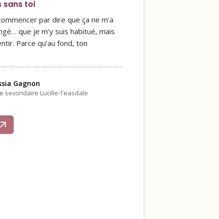
s sans toi
 commencer par dire que ça ne m’a
ngé… que je m’y suis habitué, mais
ntir. Parce qu’au fond, ton
ssia Gagnon
le secondaire Lucille-Teasdale
s