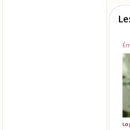
Le
Ém
La 