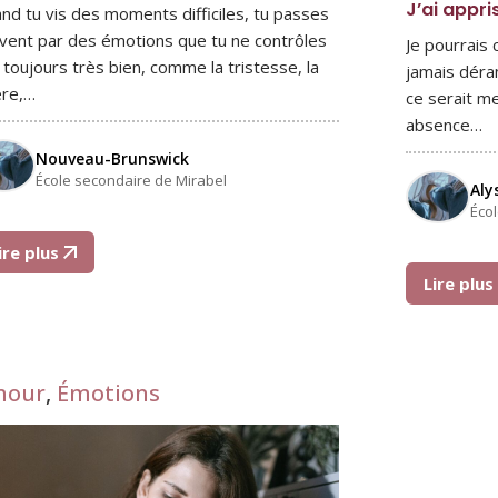
J’ai appri
nd tu vis des moments difficiles, tu passes
vent par des émotions que tu ne contrôles
Je pourrais
 toujours très bien, comme la tristesse, la
jamais déra
ère,…
ce serait me
absence…
Nouveau-Brunswick
École secondaire de Mirabel
Aly
Éco
ire plus
Lire plu
mour
,
Émotions