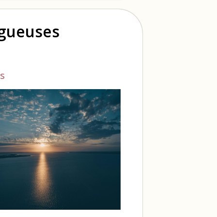
ogueuses
s