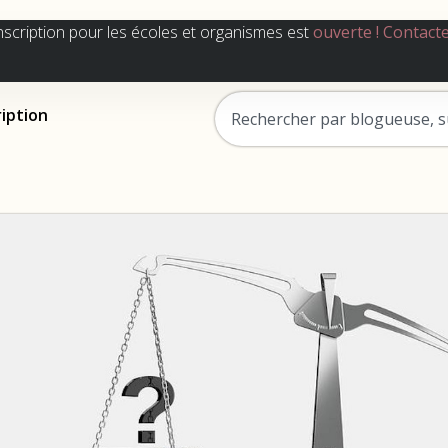
nscription pour les écoles et organismes est
ouverte !
Contact
ription