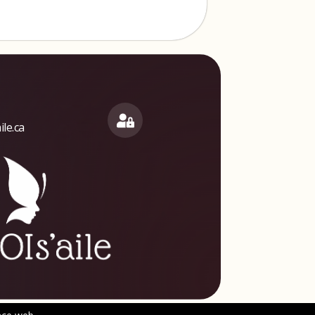
le.ca