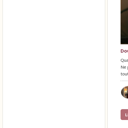
Do
Qua
Ne 
tou
L