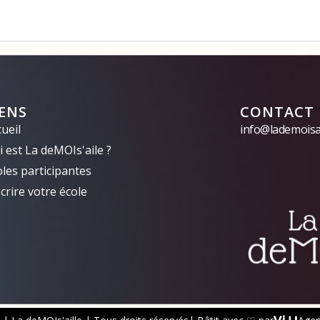
IENS
CONTACT
ueil
info@lademoisai
 est La deMOIs'aile ?
oles participantes
crire votre école