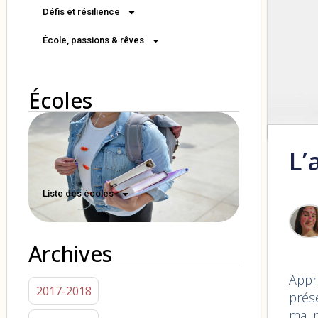
Défis et résilience
École, passions & rêves
Écoles
L’
Liste des écoles
Archives
Appr
2017-2018
prés
ma m