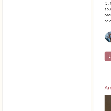
Qua
sou
pas
col
L
A