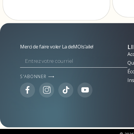
L
Merci de faire voler La deMOIs’aile!
Acc
Qui
Éc
S'ABONNER ⟶
Ins