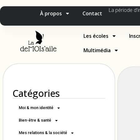
La période d'i
À propos
Contact
Les écoles
Insc
Multimédia
Catégories
Moi & mon identité
Bien-être & santé
Mes relations & la société