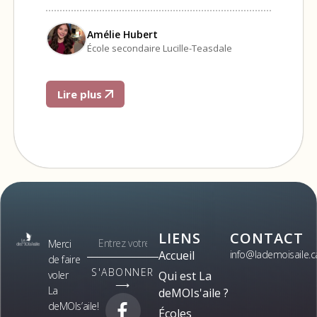
Amélie Hubert
École secondaire Lucille-Teasdale
Lire plus
LIENS
CONTACT
Merci
Accueil
info@lademoisaile.c
de faire
S'ABONNER
voler
Qui est La
⟶
La
deMOIs'aile ?
deMOIs’aile!
Écoles