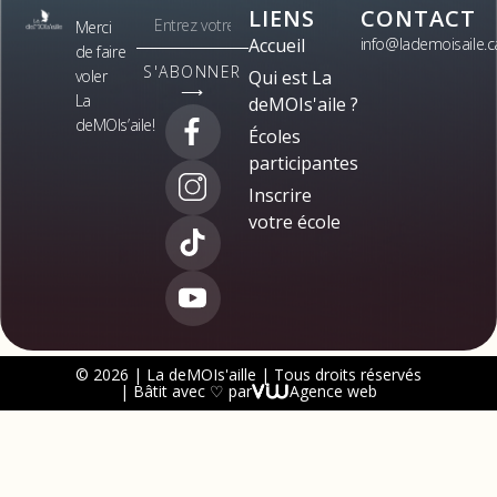
LIENS
CONTACT
Merci
Accueil
info@lademoisaile.c
de faire
S'ABONNER
voler
Qui est La
⟶
La
deMOIs'aile ?
deMOIs’aile!
Écoles
participantes
Inscrire
votre école
© 2026 | La deMOIs'aille | Tous droits réservés
| Bâtit avec ♡ par
Agence web