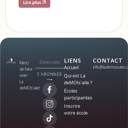
Lire plus
LIENS
CONTACT
Merci
Accueil
info@lademoisaile.c
de faire
S'ABONNER
voler
Qui est La
⟶
La
deMOIs'aile ?
deMOIs’aile!
Écoles
participantes
Inscrire
votre école