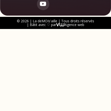
© 2026 | La deMOIs'aille | Tous droits réservés
| Bâtit avec ♡ par
Agence web