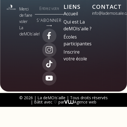
LIENS
CONTACT
Merci
Accueil
info@lademoisaile.c
de faire
S'ABONNER
voler
Qui est La
⟶
La
deMOIs'aile ?
deMOIs’aile!
Écoles
participantes
Inscrire
votre école
© 2026 | La deMOIs'aille | Tous droits réservés
| Bâtit avec ♡ par
Agence web