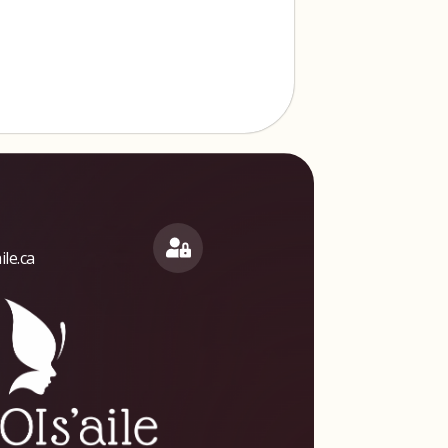
le.ca