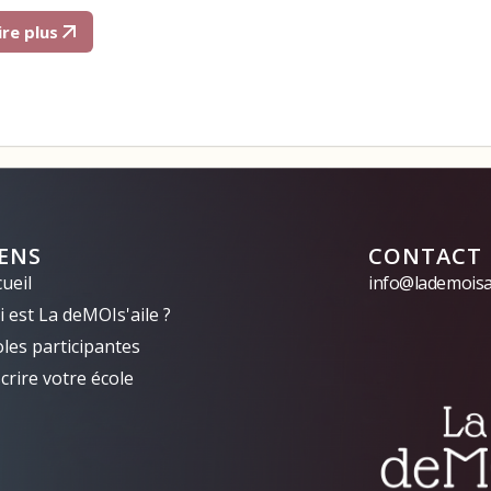
ire plus
IENS
CONTACT
ueil
info@lademoisai
 est La deMOIs'aile ?
oles participantes
crire votre école