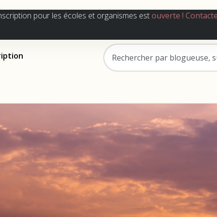
nscription pour les écoles et organismes est
ouverte !
Contact
ription