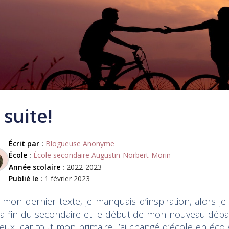
 suite!
Écrit par :
Blogueuse Anonyme
École :
École secondaire Augustin-Norbert-Morin
Année scolaire :
2022-2023
Publié le :
1 février 2023
 mon dernier texte, je manquais d’inspiration, alors j
 la fin du secondaire et le début de mon nouveau dépar
eux, car tout mon primaire, j’ai changé d’école en école