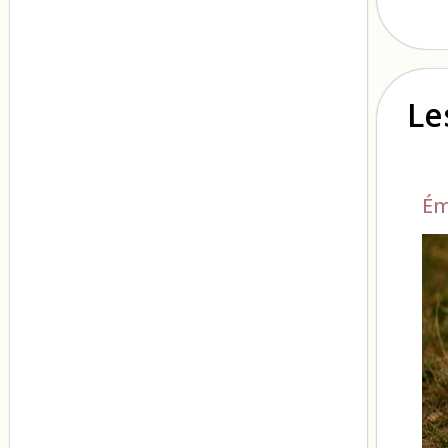
Le
Ém