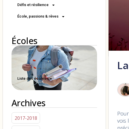
Défis et résilience
École, passions & rêves
Écoles
La
Liste des écoles
Archives
Pour
2017-2018
vois
préci