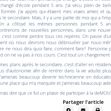
changé d’école pendant 5 ans. J’ai vécu plein de bell
 formée. J’ai appris qui étaient mes vraies amies et q
 le secondaire. Mais, il y a une partie de moi qui a l’i
On a côtoyé les mêmes personnes pendant 5 ans.
ontrerons de nouvelles personnes, dans une nouvell
, c’est comme perdre tous ces repères. On passe d’un
nt où nous devrons nous débrouiller par nous-même
tre ne nous dira quoi faire, comment faire? Personn
d on ne va pas à nos cours. C’est tout un changement 
mes plans après le secondaire, c’est d’aller en résidenc
us d’autonomie afin de rentrer dans la vie adulte plus 
j’aimerais beaucoup devenir technicienne en éducation
 une place qui m’a marquée et j’aimerais beaucoup aide
erais dire que ce fut un plaisir de participer à la deMOIs’
Partager l'article