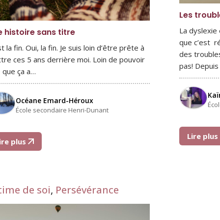
Les troub
La dyslexie
 histoire sans titre
que c’est r
t la fin. Oui, la fin. Je suis loin d’être prête à
des troubles
tre ces 5 ans derrière moi. Loin de pouvoir
pas! Depuis
e que ça a…
Kaï
Océane Emard-Héroux
Éco
École secondaire Henri-Dunant
Lire plu
ire plus
time de soi
,
Persévérance