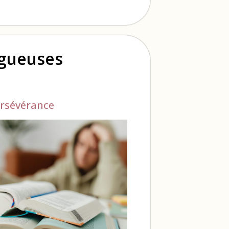
ogueuses
rsévérance