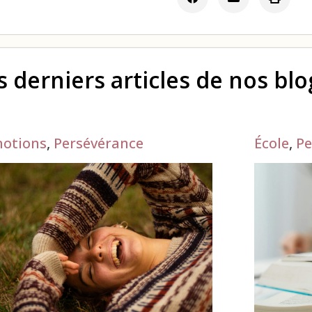
s derniers articles de nos bl
otions
,
Persévérance
École
,
Pe