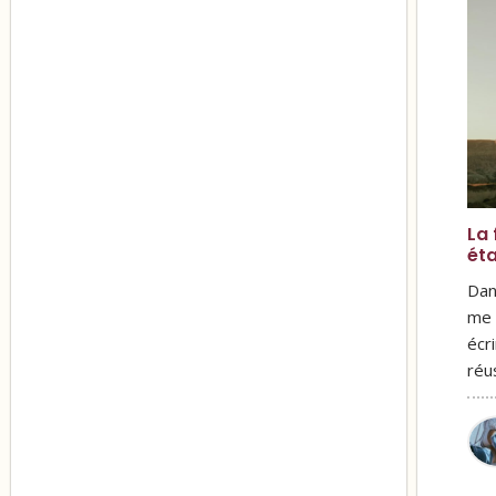
La 
ét
Dan
me 
écr
réu