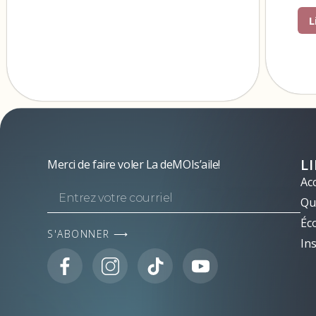
L
L
Merci de faire voler La deMOIs’aile!
Acc
Qui
Éc
S'ABONNER ⟶
Ins