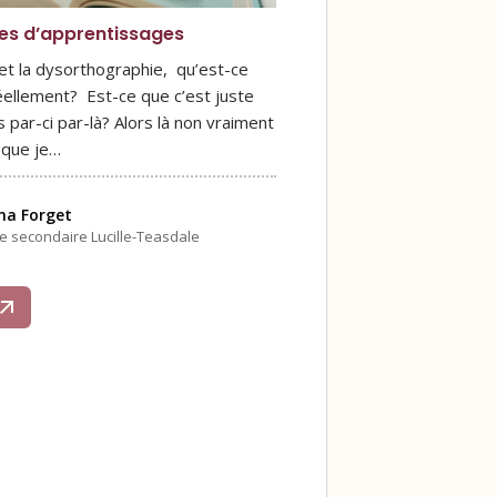
les d’apprentissages
 et la dysorthographie, qu’est-ce
éellement? Est-ce que c’est juste
 par-ci par-là? Alors là non vraiment
 que je…
na Forget
le secondaire Lucille-Teasdale
s