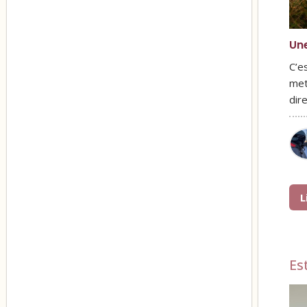
Une
C’es
met
dir
L
Es