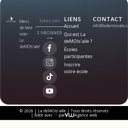
LIENS
CONTACT
Merci
Accueil
info@lademoisaile.c
de faire
S'ABONNER
voler
Qui est La
⟶
La
deMOIs'aile ?
deMOIs’aile!
Écoles
participantes
Inscrire
votre école
© 2026 | La deMOIs'aille | Tous droits réservés
| Bâtit avec ♡ par
Agence web