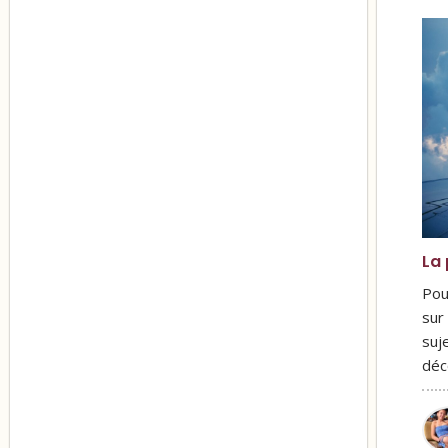
La
Pou
sur
suj
déc