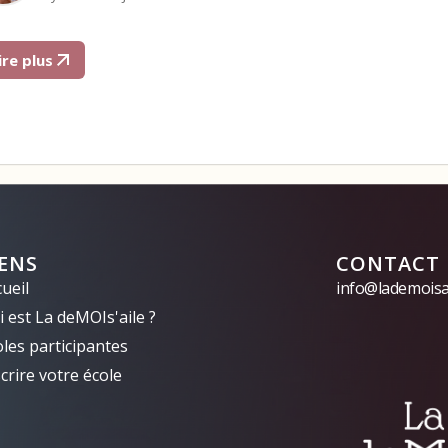
ire plus
IENS
CONTACT
ueil
info@lademoisai
 est La deMOIs'aile ?
oles participantes
crire votre école