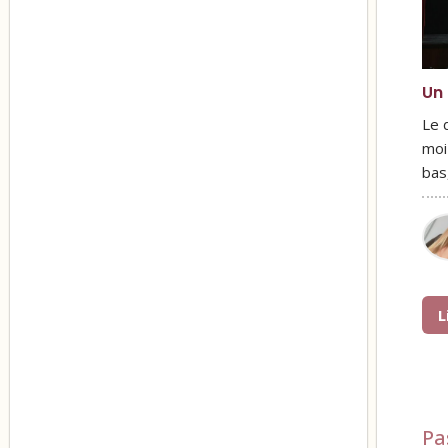
Un 
Le 
moi
bas
L
Pa