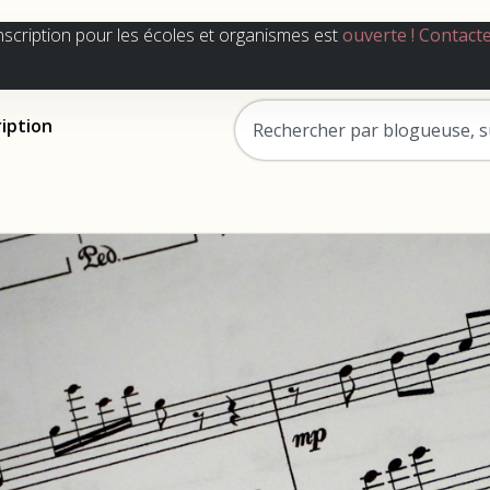
nscription pour les écoles et organismes est
ouverte !
Contact
ription