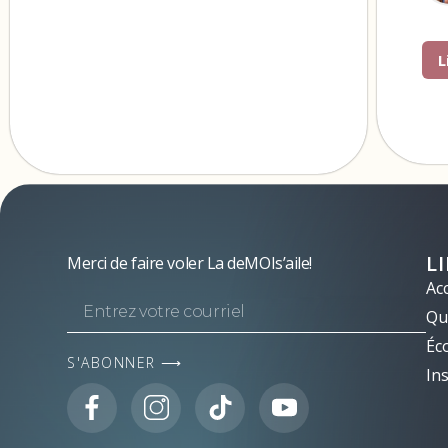
L
L
Merci de faire voler La deMOIs’aile!
Acc
Qui
Éc
S'ABONNER ⟶
Ins