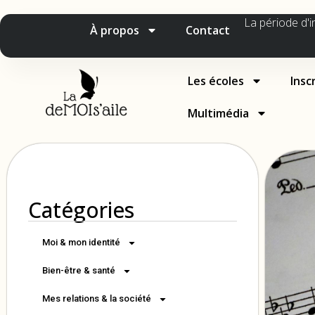
La période d'i
À propos
Contact
Les écoles
Insc
Multimédia
Catégories
Moi & mon identité
Bien-être & santé
Mes relations & la société