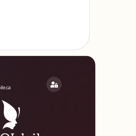
le.ca