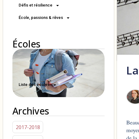
Défis et résilience
École, passions & rêves
Écoles
La
Liste des écoles
Archives
Beauc
2017-2018
moyen
de la