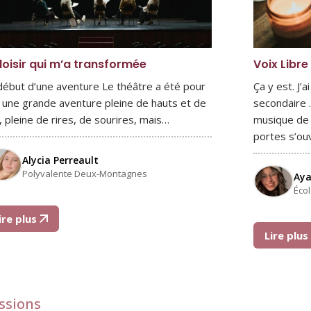
loisir qui m’a transformée
Voix Libre
début d’une aventure Le théâtre a été pour
Ça y est. J’
 une grande aventure pleine de hauts et de
secondaire .
, pleine de rires, de sourires, mais…
musique de v
portes s’ou
Alycia Perreault
Polyvalente Deux-Montagnes
Aya
Éco
ire plus
Lire plu
ssions