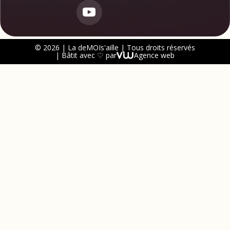
© 2026 | La deMOIs'aille | Tous droits réservés
| Bâtit avec ♡ par
Agence web