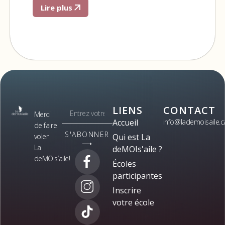
Lire plus
LIENS
CONTACT
Merci
Accueil
info@lademoisaile.c
de faire
S'ABONNER
voler
Qui est La
⟶
La
deMOIs'aile ?
deMOIs’aile!
Écoles
participantes
Inscrire
votre école