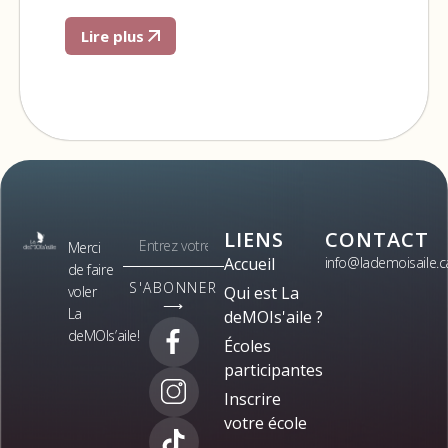
Lire plus
LIENS
CONTACT
Merci
Accueil
info@lademoisaile.c
de faire
S'ABONNER
voler
Qui est La
⟶
La
deMOIs'aile ?
deMOIs’aile!
Écoles
participantes
Inscrire
votre école