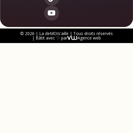
© 2026 | La deMOIs'aille | Tous droits réservés
| Bâtit avec ♡ par
Agence web