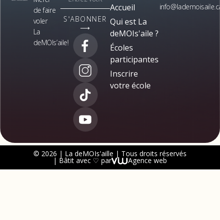
Accueil
info@lademoisaile.c
de faire
S'ABONNER
voler
Qui est La
⟶
La
deMOIs'aile ?
deMOIs’aile!
Écoles
participantes
Inscrire
votre école
© 2026 | La deMOIs'aille | Tous droits réservés
| Bâtit avec ♡ par
Agence web