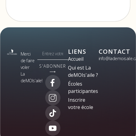
LIENS
CONTACT
Merci
Accueil
info@lademoisaile.c
de faire
S'ABONNER
voler
Qui est La
⟶
La
deMOIs'aile ?
deMOIs’aile!
Écoles
participantes
Inscrire
votre école