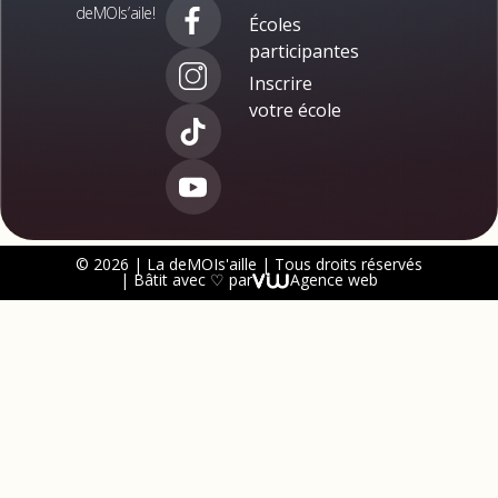
deMOIs’aile!
Écoles
participantes
Inscrire
votre école
© 2026 | La deMOIs'aille | Tous droits réservés
| Bâtit avec ♡ par
Agence web