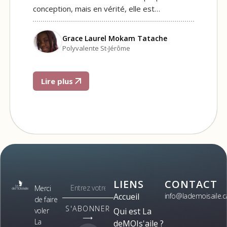
conception, mais en vérité, elle est…
Grace Laurel Mokam Tatache
Polyvalente St-Jérôme
Lire plus
LIENS
CONTACT
Merci
Accueil
info@lademoisaile.c
de faire
S'ABONNER
voler
Qui est La
⟶
La
deMOIs'aile ?