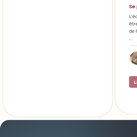
Se 
L’é
êtr
de 
…
L