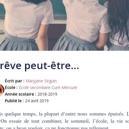
 rêve peut-être…
Écrit par :
Maryjane Séguin
École :
École secondaire Curé-Mercure
Année scolaire :
2018-2019
Publié le :
24 avril 2019
s quelque temps, la plupart d’entre nous sommes épuisés. L’
 On essaie de tout combiner, le sommeil, l’école, la vie 
e, on a beau vouloir, ça ne fonctionne pas tellement.