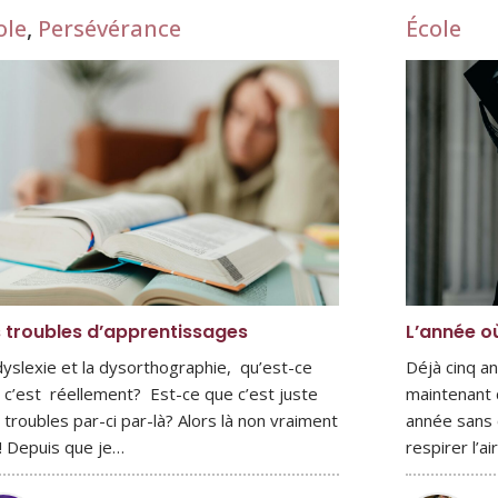
ole
,
Persévérance
École
 troubles d’apprentissages
L’année où
dyslexie et la dysorthographie, qu’est-ce
Déjà cinq a
 c’est réellement? Est-ce que c’est juste
maintenant d
 troubles par-ci par-là? Alors là non vraiment
année sans c
! Depuis que je…
respirer l’