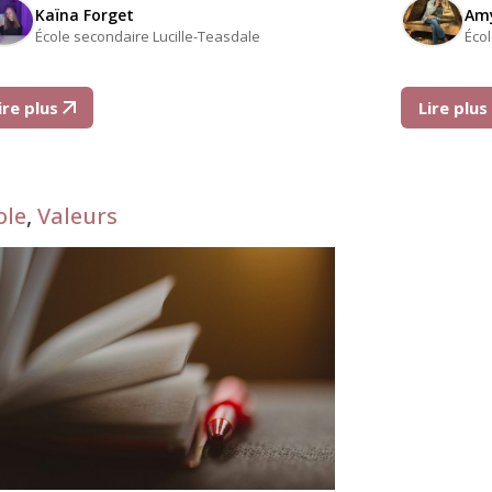
Kaïna Forget
Amy
École secondaire Lucille-Teasdale
Éco
ire plus
Lire plu
ole
,
Valeurs