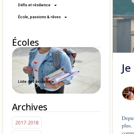
Défis et résilience
École, passions & rêves
Écoles
Je
Liste des écoles
Archives
Depui
2017-2018
plus.
compt