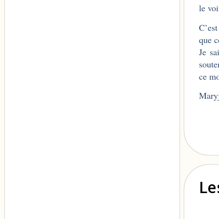
le vo
C’est
que c
Je sa
soute
ce mo
Maryj
Le