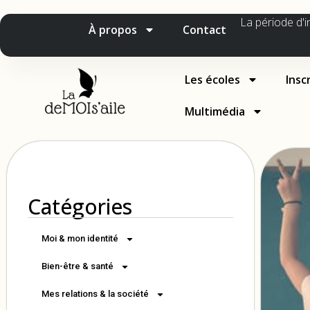
La période d'i
À propos
Contact
Les écoles
Insc
Multimédia
Catégories
Moi & mon identité
Bien-être & santé
Mes relations & la société