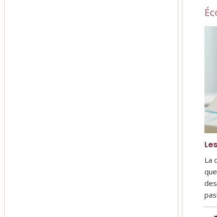
Éc
Les
La 
que
des
pas