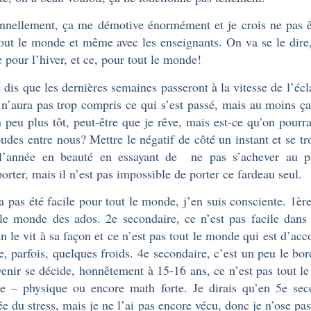
nnellement, ça me démotive énormément et je crois ne pas êtr
out le monde et même avec les enseignants. On va se le dire, 
pour l’hiver, et ce, pour tout le monde!
 dis que les dernières semaines passeront à la vitesse de l’écl
 n’aura pas trop compris ce qui s’est passé, mais au moins ça
n peu plus tôt, peut-être que je rêve, mais est-ce qu’on pourrai
oudes entre nous? Mettre le négatif de côté un instant et se tr
 l’année en beauté en essayant de ne pas s’achever au 
porter, mais il n’est pas impossible de porter ce fardeau seul.
a pas été facile pour tout le monde, j’en suis consciente. 1èr
le monde des ados. 2e secondaire, ce n’est pas facile dans 
n le vit à sa façon et ce n’est pas tout le monde qui est d’acc
, parfois, quelques froids. 4e secondaire, c’est un peu le bor
venir se décide, honnêtement à 15-16 ans, ce n’est pas tout l
e – physique ou encore math forte. Je dirais qu’en 5e seco
ée du stress, mais je ne l’ai pas encore vécu, donc je n’ose 