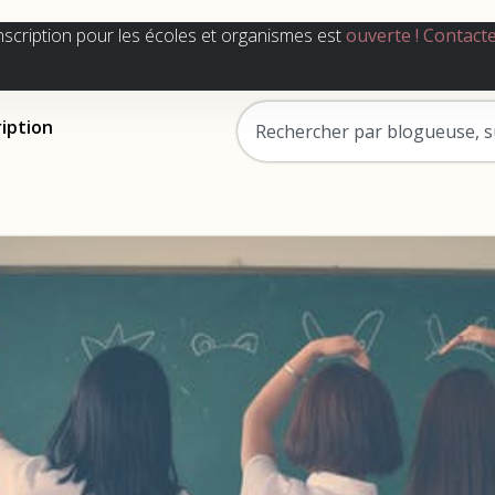
nscription pour les écoles et organismes est
ouverte !
Contact
ription