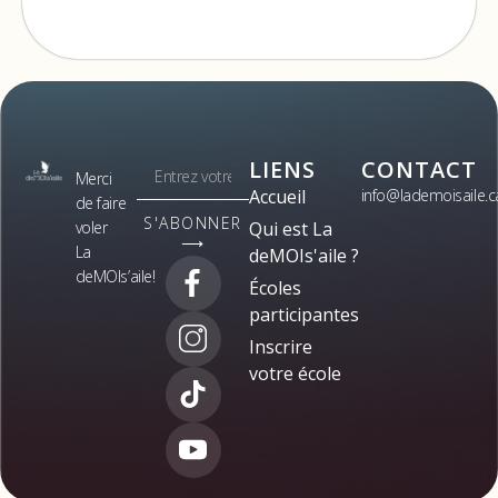
LIENS
CONTACT
Merci
Accueil
info@lademoisaile.c
de faire
S'ABONNER
voler
Qui est La
⟶
La
deMOIs'aile ?
deMOIs’aile!
Écoles
participantes
Inscrire
votre école