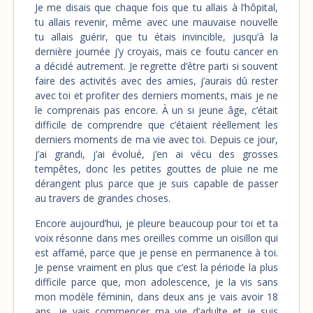
Je me disais que chaque fois que tu allais à l’hôpital,
tu allais revenir, même avec une mauvaise nouvelle
tu allais guérir, que tu étais invincible, jusqu’à la
dernière journée j’y croyais, mais ce foutu cancer en
a décidé autrement. Je regrette d’être parti si souvent
faire des activités avec des amies, j’aurais dû rester
avec toi et profiter des derniers moments, mais je ne
le comprenais pas encore. À un si jeune âge, c’était
difficile de comprendre que c’étaient réellement les
derniers moments de ma vie avec toi. Depuis ce jour,
j’ai grandi, j’ai évolué, j’en ai vécu des grosses
tempêtes, donc les petites gouttes de pluie ne me
dérangent plus parce que je suis capable de passer
au travers de grandes choses.
Encore aujourd’hui, je pleure beaucoup pour toi et ta
voix résonne dans mes oreilles comme un oisillon qui
est affamé, parce que je pense en permanence à toi.
Je pense vraiment en plus que c’est la période la plus
difficile parce que, mon adolescence, je la vis sans
mon modèle féminin, dans deux ans je vais avoir 18
ans, je vais commencer ma vie d’adulte et je suis