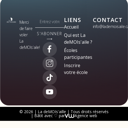
LIENS
CONTACT
Merci
Accueil
info@lademoisaile.c
de faire
S'ABONNER
voler
Qui est La
⟶
La
deMOIs'aile ?
deMOIs’aile!
Écoles
participantes
Inscrire
votre école
© 2026 | La deMOIs'aille | Tous droits réservés
| Bâtit avec ♡ par
Agence web