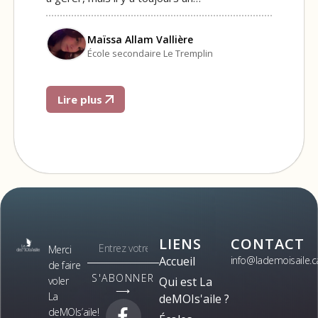
Maïssa Allam Vallière
École secondaire Le Tremplin
Lire plus
LIENS
CONTACT
Merci
Accueil
info@lademoisaile.c
de faire
S'ABONNER
voler
Qui est La
⟶
La
deMOIs'aile ?
deMOIs’aile!