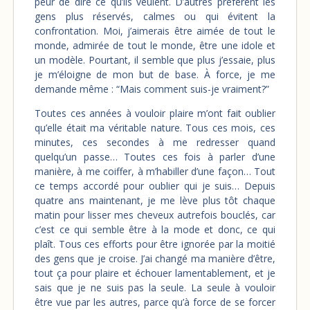
peur de dire ce qu’ils veulent. D’autres préfèrent les
gens plus réservés, calmes ou qui évitent la
confrontation. Moi, j’aimerais être aimée de tout le
monde, admirée de tout le monde, être une idole et
un modèle. Pourtant, il semble que plus j’essaie, plus
je m’éloigne de mon but de base. À force, je me
demande même : “Mais comment suis-je vraiment?”
Toutes ces années à vouloir plaire m’ont fait oublier
qu’elle était ma véritable nature. Tous ces mois, ces
minutes, ces secondes à me redresser quand
quelqu’un passe… Toutes ces fois à parler d’une
manière, à me coiffer, à m’habiller d’une façon… Tout
ce temps accordé pour oublier qui je suis… Depuis
quatre ans maintenant, je me lève plus tôt chaque
matin pour lisser mes cheveux autrefois bouclés, car
c’est ce qui semble être à la mode et donc, ce qui
plaît. Tous ces efforts pour être ignorée par la moitié
des gens que je croise. J’ai changé ma manière d’être,
tout ça pour plaire et échouer lamentablement, et je
sais que je ne suis pas la seule. La seule à vouloir
être vue par les autres, parce qu’à force de se forcer