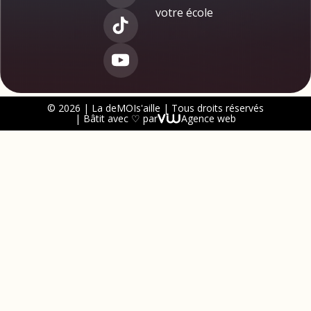
votre école
© 2026 | La deMOIs'aille | Tous droits réservés
| Bâtit avec ♡ par
Agence web