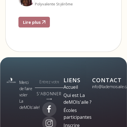
Polyvalente St-Jérôme
Lire plus
LIENS
CONTACT
Merci
Accueil
info@lademoisaile.c
de faire
S'ABONNER
voler
Qui est La
⟶
La
deMOIs'aile ?
deMOIs’aile!
Écoles
participantes
Inscrire