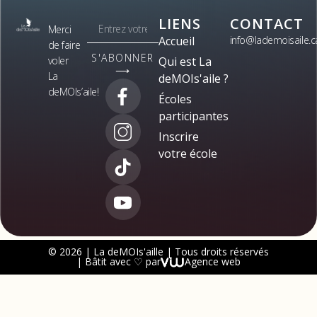
LIENS
CONTACT
Merci
Accueil
info@lademoisaile.c
de faire
S'ABONNER
voler
Qui est La
⟶
La
deMOIs'aile ?
deMOIs’aile!
Écoles
participantes
Inscrire
votre école
© 2026 | La deMOIs'aille | Tous droits réservés
| Bâtit avec ♡ par
Agence web