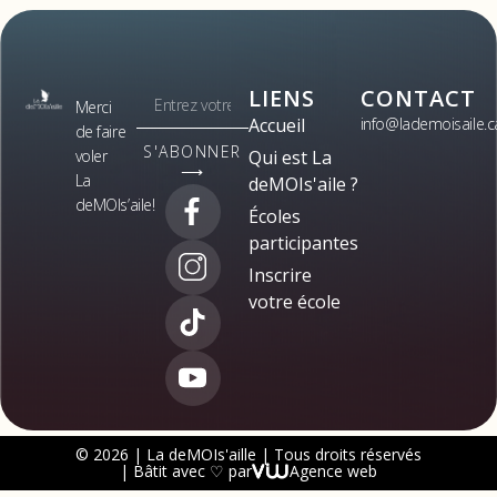
LIENS
CONTACT
Merci
Accueil
info@lademoisaile.c
de faire
S'ABONNER
voler
Qui est La
⟶
La
deMOIs'aile ?
deMOIs’aile!
Écoles
participantes
Inscrire
votre école
© 2026 | La deMOIs'aille | Tous droits réservés
| Bâtit avec ♡ par
Agence web