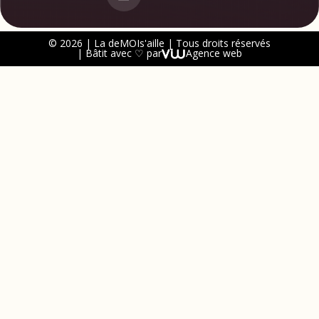
© 2026 | La deMOIs'aille | Tous droits réservés
| Bâtit avec ♡ par
Agence web