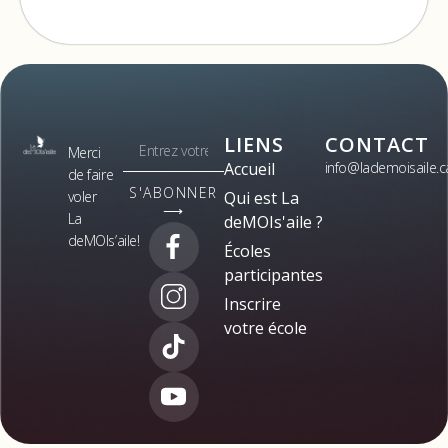
LIENS
CONTACT
Merci
Accueil
info@lademoisaile.c
de faire
S'ABONNER
voler
Qui est La
⟶
La
deMOIs'aile ?
deMOIs’aile!
Écoles
participantes
Inscrire
votre école