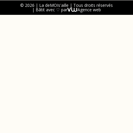
© 2026 | La deMOIs'aille | Tous droits réservés
| Bâtit avec ♡ par
Agence web