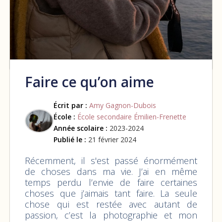
Faire ce qu’on aime
Écrit par :
Amy Gagnon-Dubois
École :
École secondaire Émilien-Frenette
Année scolaire :
2023-2024
Publié le :
21 février 2024
Récemment, il s'est passé énormément
de choses dans ma vie. J’ai en même
temps perdu l’envie de faire certaines
choses que j’aimais tant faire. La seule
chose qui est restée avec autant de
passion, c’est la photographie et mon