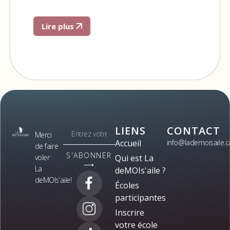
Lire plus
LIENS
CONTACT
Merci
Accueil
info@lademoisaile.c
de faire
S'ABONNER
voler
Qui est La
⟶
La
deMOIs'aile ?
deMOIs’aile!
Écoles
participantes
Inscrire
votre école