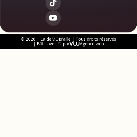
© 2026 | La deMOIs'aille | Tous droits réservés
| Bâtit avec ♡ par
Agence web