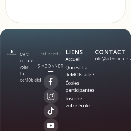
LIENS
CONTACT
Merci
Accueil
info@lademoisaile.c
de faire
S'ABONNER
voler
Qui est La
⟶
La
deMOIs'aile ?
deMOIs’aile!
Écoles
participantes
Inscrire
votre école