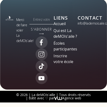
LIENS
CONTACT
Merci
Accueil
info@lademoisaile.c
de faire
S'ABONNER
voler
Qui est La
⟶
La
deMOIs'aile ?
deMOIs’aile!
Écoles
participantes
Inscrire
votre école
© 2026 | La deMOIs'aille | Tous droits réservés
| Bâtit avec ♡ par
Agence web